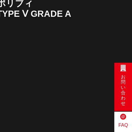
ポリブィ
TYPE Ⅴ GRADE A
お
問
い
合
わ
せ
FAQ