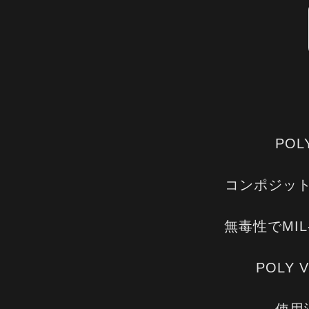
POL
コンポジッ
無毒性でMIL
POLY