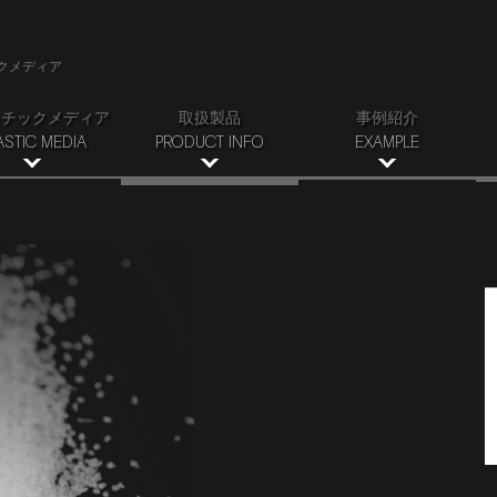
クメディア
スチックメディア
取扱製品
事例紹介
ASTIC MEDIA
PRODUCT INFO
EXAMPLE
米国製研磨材
リメディアとは
BONDBLAST PRIME
加工事例
スチックの種類
ポリプラス
製品・品質事例
POLY V
ポリプラスFPI
MAGIC
その他
タイプ スリー
POLY PLUS PRIME
PMシリーズ
STEEL MAGIC
ポリエクストラ
QUICKSTRIP
USシリーズ
αシリーズ