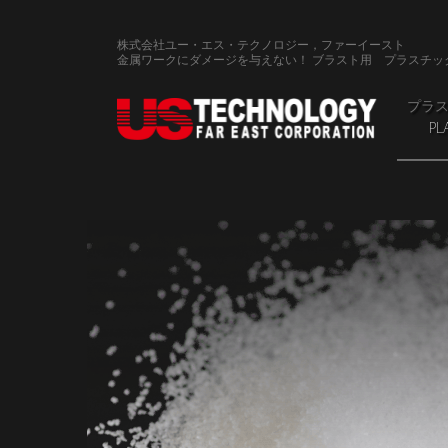
株式会社ユー・エス・テクノロジー，ファーイースト
金属ワークにダメージを与えない！ ブラスト用 プラスチッ
プラ
PL
ポ
プラ