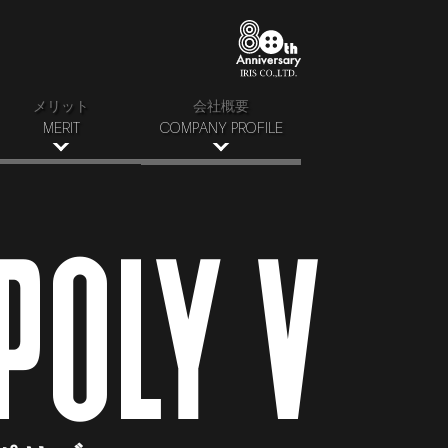
メリット
会社概要
MERIT
COMPANY PROFILE
高品質な研磨材
会社案内
均一粒度分布
拠点・アクセス
ダメージ0
採用情報
短納期対応
リサイクル活動
輸出サポート
プライバシーポリシー
品質・環境方針
POLY V