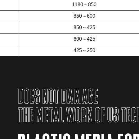
1180～850
850～600
850～425
600～425
425～250
DOES NOT DAMAGE
THE METAL WORK OF US TE