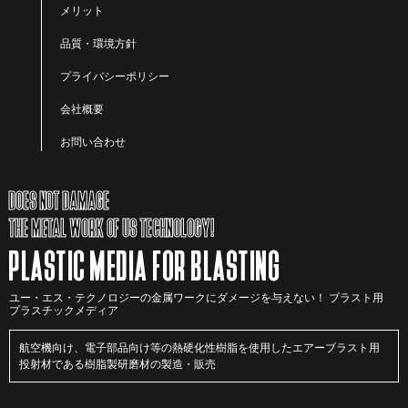
メリット
品質・環境方針
プライバシーポリシー
会社概要
お問い合わせ
DOES NOT DAMAGE
THE METAL WORK OF US TECHNOLOGY!
PLASTIC MEDIA FOR BLASTING
ユー・エス・テクノロジーの金属ワークにダメージを与えない！ ブラスト用
プラスチックメディア
航空機向け、電子部品向け等の熱硬化性樹脂を使用したエアーブラスト用
投射材である樹脂製研磨材の製造・販売